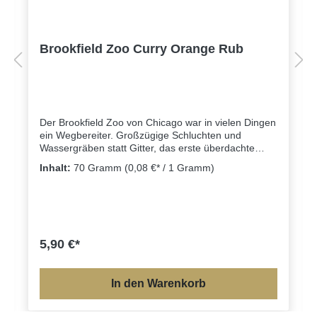
Brookfield Zoo Curry Orange Rub
Der Brookfield Zoo von Chicago war in vielen Dingen
ein Wegbereiter. Großzügige Schluchten und
Wassergräben statt Gitter, das erste überdachte
Delfinarium und die erste Regenwaldhalle sind hier
Inhalt:
70 Gramm
(0,08 €* / 1 Gramm)
zu finden. Und auch für die Zukunft sieht sich der
überaus engagierte Zoo in einer Vorreiterrolle. So
ambitioniert tritt auch unser Brookfield Zoo Rub auf:
mit seinen intensiven Orangen- und Citrus-Noten ist
es unter den Curry Rubs defintiv ein
Trendsetter.Unser Curry Orange Rub ist ein
5,90 €*
wunderbar fruchtiges Curry, welches besonders gut
zu Geflügel und Gemüse-Gerichten passt.
In den Warenkorb