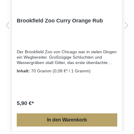
Brookfield Zoo Curry Orange Rub
Der Brookfield Zoo von Chicago war in vielen Dingen
ein Wegbereiter. Großzügige Schluchten und
Wassergräben statt Gitter, das erste überdachte
Delfinarium und die erste Regenwaldhalle sind hier
Inhalt:
70 Gramm
(0,08 €* / 1 Gramm)
zu finden. Und auch für die Zukunft sieht sich der
überaus engagierte Zoo in einer Vorreiterrolle. So
ambitioniert tritt auch unser Brookfield Zoo Rub auf:
mit seinen intensiven Orangen- und Citrus-Noten ist
es unter den Curry Rubs defintiv ein
Trendsetter.Unser Curry Orange Rub ist ein
5,90 €*
wunderbar fruchtiges Curry, welches besonders gut
zu Geflügel und Gemüse-Gerichten passt.
In den Warenkorb